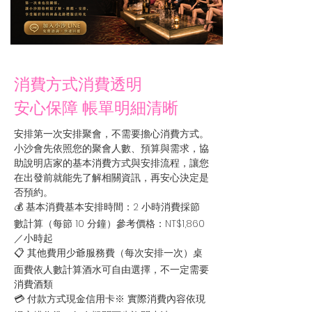
消費方式消費透明
安心保障 帳單明細清晰
安排第一次安排聚會，不需要擔心消費方式。
小沙會先依照您的聚會人數、預算與需求，協
助說明店家的基本消費方式與安排流程，讓您
在出發前就能先了解相關資訊，再安心決定是
否預約。
💰 基本消費基本安排時間：2 小時消費採節
數計算（每節 10 分鐘）參考價格：NT$1,860
／小時起
📋 其他費用少爺服務費（每次安排一次）桌
面費依人數計算酒水可自由選擇，不一定需要
消費酒類
💳 付款方式現金信用卡※ 實際消費內容依現