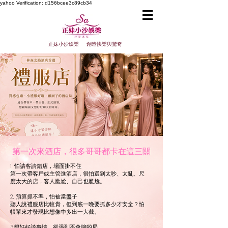
yahoo
Verification: d156bcee3c89cb34
正妹小沙娛樂 創造快樂與驚奇
第一次來酒店，很多哥哥都卡在這三關
1, 怕請客請錯店，場面掛不住
第一次帶客戶或主管進酒店，很怕選到太吵、太亂、尺
度太大的店，客人尷尬、自己也尷尬。
2, 預算抓不準，怕被當盤子
聽人說禮服店比較貴，但到底一晚要抓多少才安全？怕
帳單來才發現比想像中多出一大截。
​​3.想好好談事情，卻遇到不會聊的局