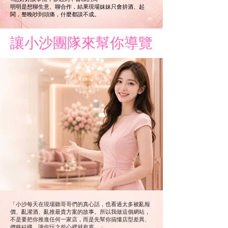
明明是想聊生意、聊合作，結果現場妹妹只會拚酒、起
鬨，整晚吵到頭痛，什麼都談不成。
​讓小沙團隊來幫你導覽
「小沙每天在現場聽哥哥們的真心話，也看過太多被亂報
價、亂灌酒、亂推最貴方案的故事。所以我做這個網站，
不是要把你推進任何一家店，而是先幫你搞懂店型差異、
價格結構，讓你玩之前心裡就有底。」