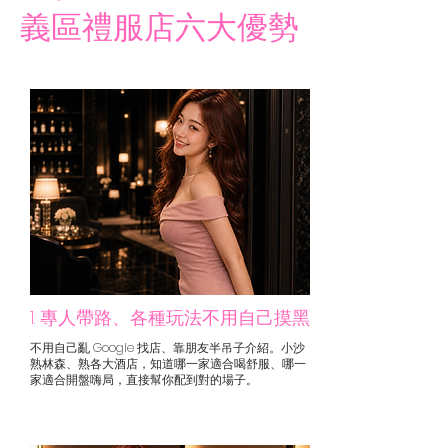
義區禮服店六大優勢
1. 專人帶路、各種玩法不用自己摸黑
不用自己亂 Google 找店、靠朋友半吊子介紹。小沙
熟林森、熟各大酒店，知道哪一家適合喝舒服、哪一
家適合開盤嗨局，直接幫你配到對的場子。