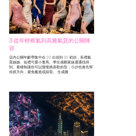
3.從年輕稚氣到高雅氣質的公關陣
容
店內公關年齡帶集中在 20 出頭到 30 初頭，長禮氣
質姊姊、短禮可愛小隻馬、學生感鄰家妹通通找得
到。看檯制讓你可以慢慢挑喜歡的型，小沙也會先幫
你抓方向，避免尷尬或踩雷。 生成圖