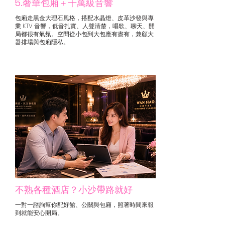
5.奢華包廂＋千萬級音響
包廂走黑金大理石風格，搭配水晶燈、皮革沙發與專
業 KTV 音響，低音扎實、人聲清楚，唱歌、聊天、開
局都很有氣氛。空間從小包到大包應有盡有，兼顧大
器排場與包廂隱私。
不熟各種酒店？小沙帶路就好
一對一諮詢幫你配好館、公關與包廂，照著時間來報
到就能安心開局。