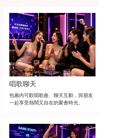
唱歌聊天
包廂內可歡唱歌曲、聊天互動，與朋友
一起享受熱鬧又自在的聚會時光。