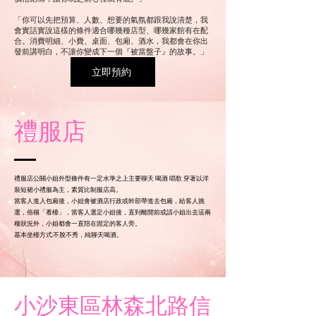
「你可以先把預算、人數、想要的氣氛都跟我說清楚，我
會實話實說這樣的條件適合哪幾種店型、哪幾家館有在配
合。消費明細、小費、桌面、包廂、酒水，我都會在你出
發前講明白，不讓你變成下一個『被當盤子』的故事。」
立即預約
禮服店
禮服店公關小姐外型條件有一定水準之上主要聊天 喝酒 唱歌 穿著以洋
裝短裙小禮服為主，素質比制服店高。
當客人進入包廂後，小姐會被酒店行政或幹部帶進去包廂，給客人挑
選，俗稱「看檯」，當客人選定小姐後，直到離開前或請小姐出去這兩
種狀況外，小姐都會一直陪在固定的客人旁。
基本坐檯方式:不脫不秀，純聊天喝酒。
小沙東區林森北路信