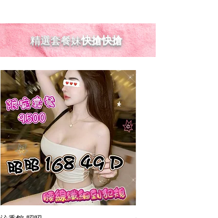
​精選套餐妹
快搶快搶
推薦