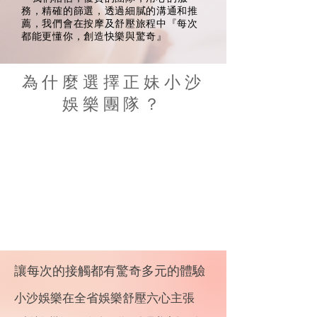
務，精確的篩選，透過細膩的溝通和推
薦，我們會在按摩及舒壓旅程中『每次
都能更懂你，創造快樂與驚奇』
​為什麼選擇正妹小沙
娛樂團隊？
讓每次的接觸都有驚奇多元的體驗
​小沙娛樂在全省娛樂舒壓六心主張