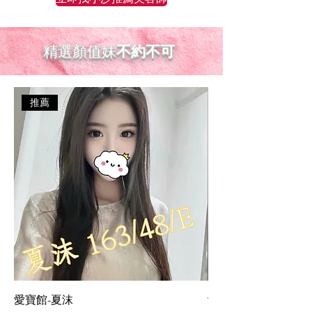
​精選顏值妹
不約不可
推薦
愛寶館-夏沫
愛寶館-瑪妮