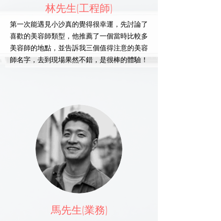
​林先生(工程師)
第一次能遇見小沙真的覺得很幸運，先討論了
喜歡的美容師類型，他推薦了一個當時比較多
美容師的地點，並告訴我三個值得注意的美容
師名字，去到現場果然不錯，是很棒的體驗！
​馬先生(業務)