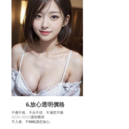
6.放心透明價格
不優不推、不合不排、不滿意不賺
3000~3500透明費用
不入會、不轉帳讓您放心。