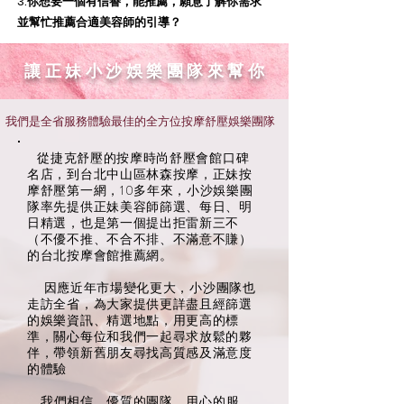
3.你想要一個有信譽，能推薦，願意了解你需求
並幫忙推薦合適美容師的引導？
讓正妹小沙娛樂團隊來幫你
我們是全省服務體驗最佳的全方位按摩舒壓娛樂團隊
從捷克舒壓的按摩時尚舒壓會館口碑
名店，到台北中山區林森按摩，正妹按
摩舒壓第一網，10多年來，小沙娛樂團
隊率先提供正妹美容師篩選、每日、明
日精選，也是第一個提出拒雷新三不
（不優不推、不合不排、不滿意不賺）
的台北按摩會館推薦網。
​ 因應近年市場變化更大，小沙團隊也
走訪全省，為大家提供更詳盡且經篩選
的娛樂資訊、精選地點，用更高的標
準，關心每位和我們一起尋求放鬆的夥
伴，帶領新舊朋友尋找高質感及滿意度
的體驗
我們相信，優質的團隊，用心的服