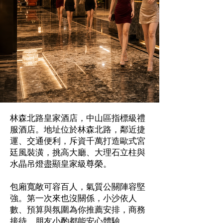
林森北路皇家酒店，中山區指標級禮
服酒店。地址位於林森北路，鄰近捷
運、交通便利，斥資千萬打造歐式宮
廷風裝潢，挑高大廳、大理石立柱與
水晶吊燈盡顯皇家級尊榮。
包廂寬敞可容百人，氣質公關陣容堅
強。第一次來也沒關係，小沙依人
數、預算與氛圍為你推薦安排，商務
接待、朋友小酌都能安心體驗。