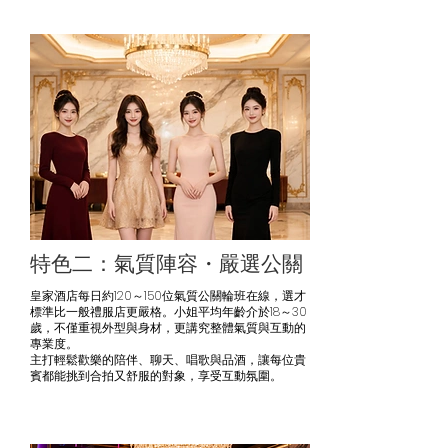
特色二：氣質陣容・嚴選公關
皇家酒店每日約120～150位氣質公關輪班在線，選才
標準比一般禮服店更嚴格。小姐平均年齡介於18～30
歲，不僅重視外型與身材，更講究整體氣質與互動的
專業度。
主打輕鬆歡樂的陪伴、聊天、唱歌與品酒，讓每位貴
賓都能挑到合拍又舒服的對象，享受互動氛圍。