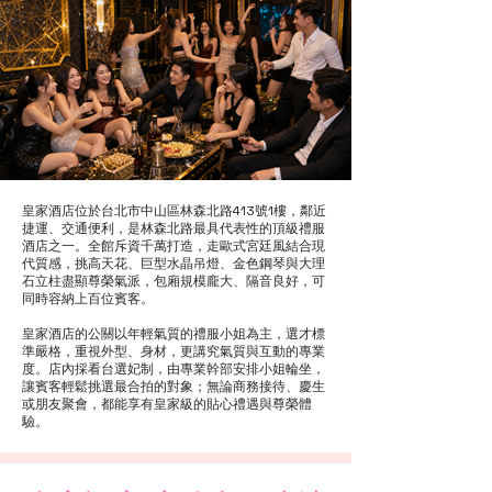
皇家酒店位於台北市中山區林森北路413號1樓，鄰近
捷運、交通便利，是林森北路最具代表性的頂級禮服
酒店之一。全館斥資千萬打造，走歐式宮廷風結合現
代質感，挑高天花、巨型水晶吊燈、金色鋼琴與大理
石立柱盡顯尊榮氣派，包廂規模龐大、隔音良好，可
同時容納上百位賓客。
皇家酒店的公關以年輕氣質的禮服小姐為主，選才標
準嚴格，重視外型、身材，更講究氣質與互動的專業
度。店內採看台選妃制，由專業幹部安排小姐輪坐，
讓賓客輕鬆挑選最合拍的對象；無論商務接待、慶生
或朋友聚會，都能享有皇家級的貼心禮遇與尊榮體
驗。