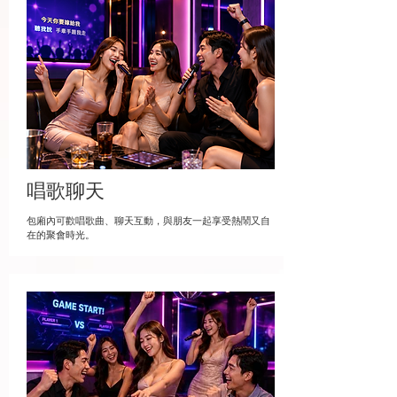
唱歌聊天
包廂內可歡唱歌曲、聊天互動，與朋友一起享受熱鬧又自
在的聚會時光。