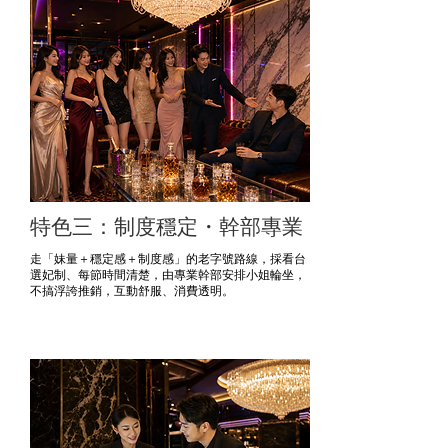
特色三：制度穩定・幹部專業
走「妹量＋穩定感＋制度感」的老字號路線，採看台
選妃制、每節時間清楚，由專業幹部安排小姐輪坐，
不搞浮誇推銷，互動舒服、消費透明。