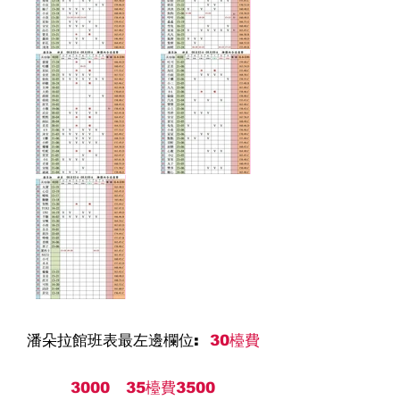
潘朵拉館班表最左邊欄位:
30
檯費
3000 35檯費3500