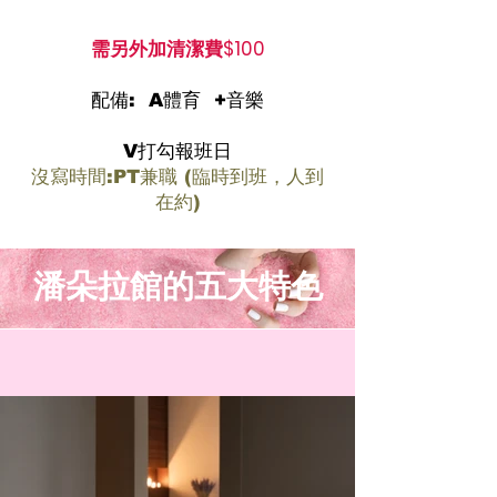
需另外加清潔費$100
配備: A體育 +音樂
V打勾報班日
沒寫時間:PT兼職 (臨時到班，人到
在約)
潘朵拉館的五大特色