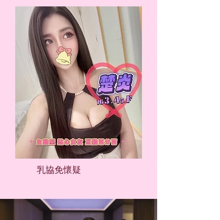
​乳協免懷疑