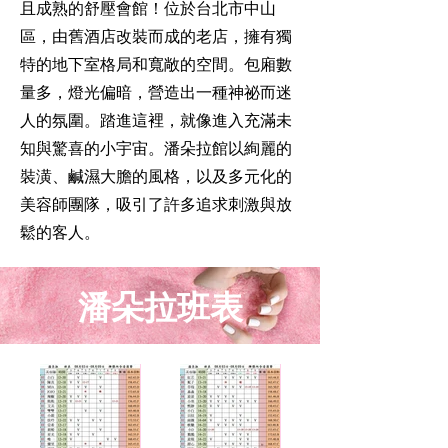
且成熟的舒壓會館！位於台北市中山
區，由舊酒店改裝而成的老店，擁有獨
特的地下室格局和寬敞的空間。包廂數
量多，燈光偏暗，營造出一種神祕而迷
人的氛圍。踏進這裡，就像進入充滿未
知與驚喜的小宇宙。潘朵拉館以絢麗的
裝潢、鹹濕大膽的風格，以及多元化的
美容師團隊，吸引了許多追求刺激與放
鬆的客人。
潘朵拉班表