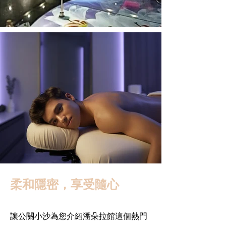
柔和隱密，享受隨心
讓公關小沙為您介紹潘朵拉館這個熱門