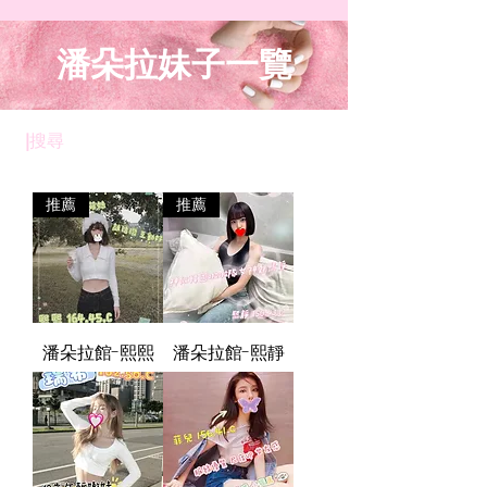
潘朵拉妹子一覽
​|
搜尋
推薦
推薦
潘朵拉館-熙熙
潘朵拉館-熙靜