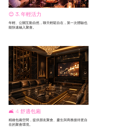
😊 3. 年輕活力
年輕、公關互動自然，聊天輕鬆自在，第一次體驗也
能快速融入聚會。
🛋️ 4. 舒適包廂
精緻包廂空間，提供朋友聚會、慶生與商務接待更自
在的聚會環境。