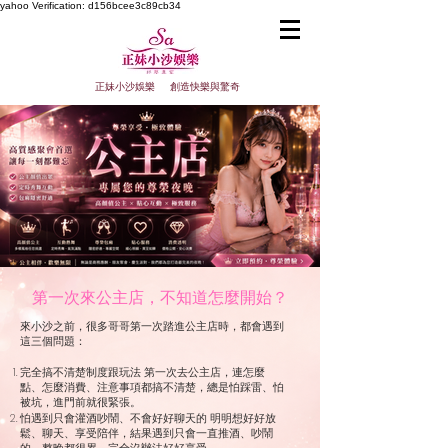
yahoo
Verification: d156bcee3c89cb34
正妹小沙娛樂 創造快樂與驚奇
第一次來公主店，不知道怎麼開始？
來小沙之前，很多哥哥第一次踏進公主店時，都會遇到
這三個問題：
完全搞不清楚制度跟玩法 第一次去公主店，連怎麼
點、怎麼消費、注意事項都搞不清楚，總是怕踩雷、怕
被坑，進門前就很緊張。
怕遇到只會灌酒吵鬧、不會好好聊天的 明明想好好放
鬆、聊天、享受陪伴，結果遇到只會一直推酒、吵鬧