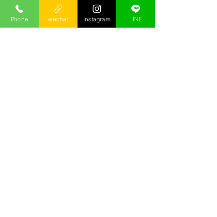
Phone
wechat
Instagram
LINE
加入小沙 LINE
加入 LINE 後，可直接一對一諮詢。無論
是第一次安排聚會、想了解店家特色，或
是詢問預約方式，都能先與小沙聊聊，了
解後再決定。