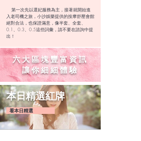
第一次先以選妃服務為主，接著就開始進
入老司機之旅，小沙娛樂提供的按摩舒壓會館
絕對合法，也保證滿意，像半套、全套、
0.1、0.3、0.5這些詞彙，請不要在諮詢中提
出！
六大區塊豐富資訊
讓你細細體驗
​本日精選紅牌
看本日精選