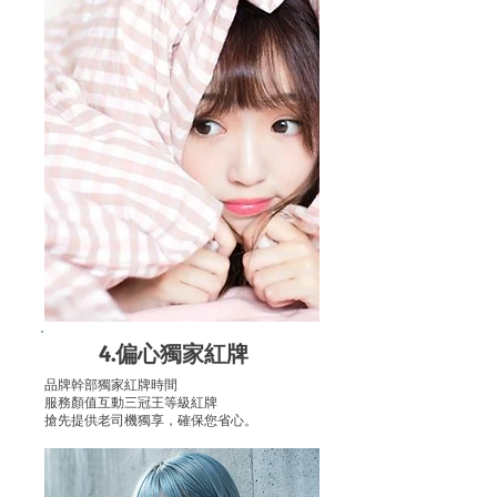
4.偏心獨家紅牌
品牌幹部獨家紅牌時間
服務顏值互動三冠王等級紅牌
搶先提供老司機獨享，確保您省心。