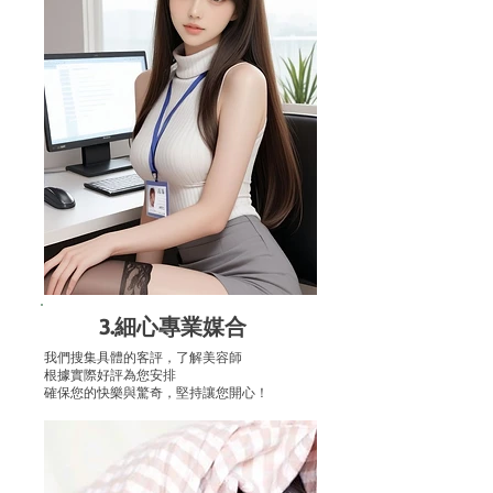
3.細心專業媒合
我們搜集具體的客評，了解美容師
根據實際好評為您安排
確保您的快樂與驚奇，堅持讓您開心！