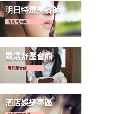
明日特選美容師
看明日推薦
嚴選舒壓會館
看舒壓會館
​酒店娛樂專區