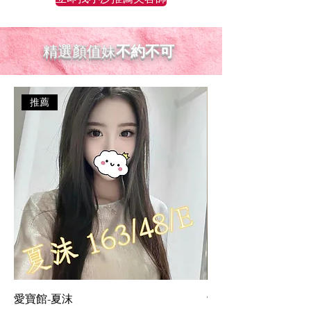
​精選顏值妹
不約不可
推薦
愛寶館-夏沫
愛寶館-瑪妮