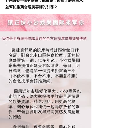
3.你想要一個有信譽，能推薦，願意了解你需求
並幫忙推薦合適美容師的引導？
讓正妹小沙娛樂團隊來幫你
我們是全省服務體驗最佳的全方位按摩舒壓娛樂團隊
從捷克舒壓的按摩時尚舒壓會館口碑
名店，到台北中山區林森按摩，正妹按
摩舒壓第一網，10多年來，小沙娛樂團
隊率先提供正妹美容師篩選、每日、明
日精選，也是第一個提出拒雷新三不
（不優不推、不合不排、不滿意不賺）
的台北按摩會館推薦網。
​ 因應近年市場變化更大，小沙團隊也
走訪全省，為大家提供更詳盡且經篩選
的娛樂資訊、精選地點，用更高的標
準，關心每位和我們一起尋求放鬆的夥
伴，帶領新舊朋友尋找高質感及滿意度
的體驗
我們相信，優質的團隊，用心的服