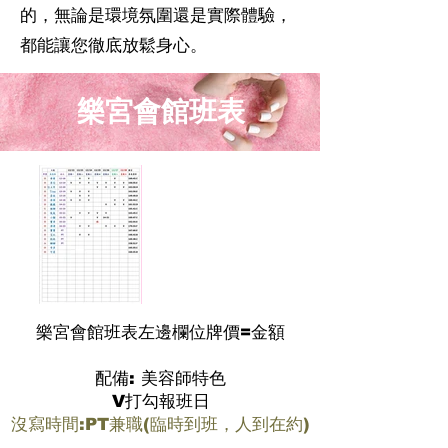
的，無論是環境氛圍還是實際體驗，
都能讓您徹底放鬆身心。
樂宮會館班表
樂宮會館班表左邊欄位牌價=金額
配備: 美容師特色
V打勾報班日
沒寫時間:PT兼職(臨時到班，人到在約)