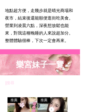
地點超方便，走幾步就是晴光商場和
夜市，結束後還能順便逛街吃美食。
營業到凌晨六點，深夜想放鬆也能
來，對我這種晚睡的人來說超加分。
整體體驗很棒，下次一定會再來。
樂宮妹子一覽
​|
搜尋
推薦
推薦