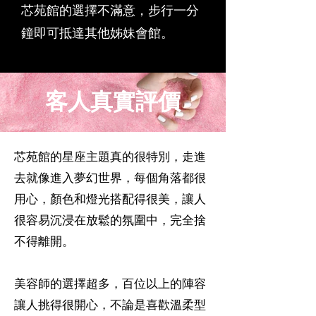
芯苑館的選擇不滿意，步行一分
鐘即可抵達其他姊妹會館。
客人真實評價
芯苑館的星座主題真的很特別，走進
去就像進入夢幻世界，每個角落都很
用心，顏色和燈光搭配得很美，讓人
很容易沉浸在放鬆的氛圍中，完全捨
不得離開。
美容師的選擇超多，百位以上的陣容
讓人挑得很開心，不論是喜歡溫柔型