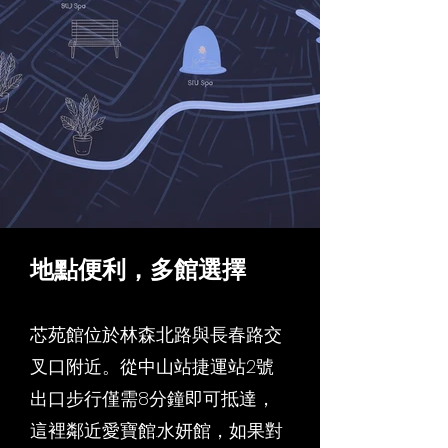
地點便利，多館選擇
芯苑館位於林森北路與長春路交
叉口附近。從中山站捷運站2號
出口步行僅需8分鐘即可抵達，
這裡鄰近愛寶館.水妍館，如果對