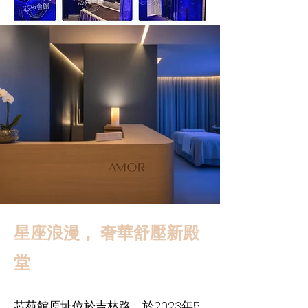
星座浪漫， 奢華舒壓新殿
堂
芯苑館原址位於吉林路，於2023年5