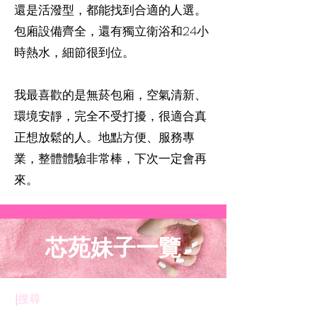
還是活潑型，都能找到合適的人選。
包廂設備齊全，還有獨立衛浴和24小
時熱水，細節很到位。
我最喜歡的是無菸包廂，空氣清新、
環境安靜，完全不受打擾，很適合真
正想放鬆的人。地點方便、服務專
業，整體體驗非常棒，下次一定會再
來。
芯苑妹子一覽
​|
搜尋