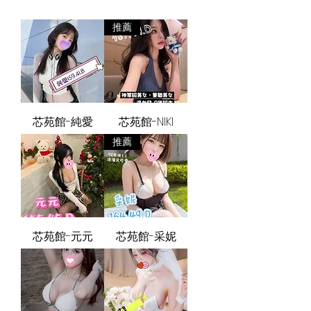
推薦
芯苑館-純愛
芯苑館-NIKI
推薦
芯苑館-元元
芯苑館-采妮