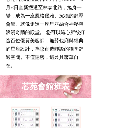
月8日全新搬遷至林森北路，搖身一
變，成為一座風格優雅、沉穩的舒壓
會館。就像走進一座星座融合神秘與
浪漫奇蹟的殿堂。 您可以隨心所欲打
造百位優質美容師，無菸包廂與經典
的星座設計，為您創造靜謐的獨享舒
適空間。不僅隱密，還兼具奢華自
在。
芯苑會館班表