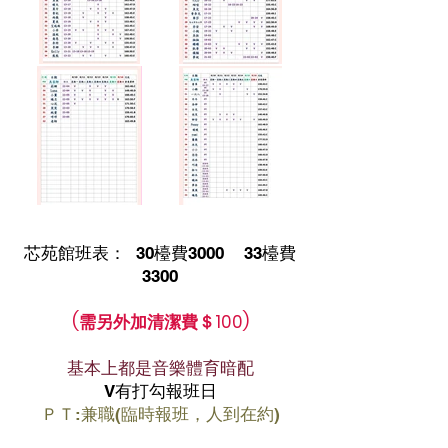
芯苑館班表： 30
檯費3000 33檯費
3300
(需另外加清潔費＄100)
基本上都是音樂體育暗配​
V有打勾報班日
ＰＴ:兼職(臨時報班，人到在約)