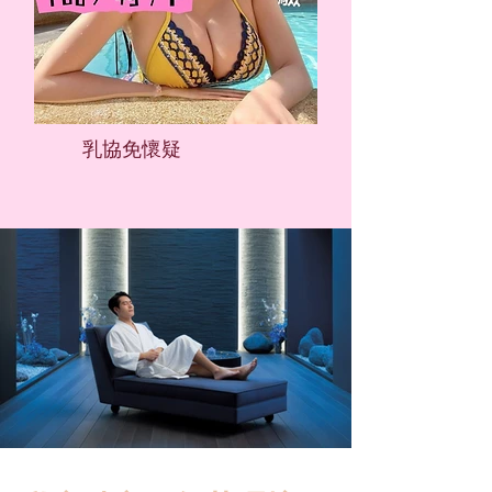
​乳協免懷疑