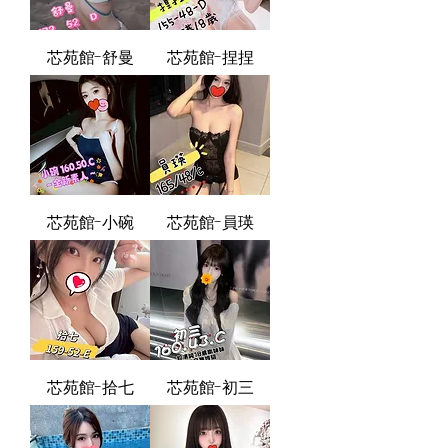
芯苑館-舒曼
芯苑館-捏捏
芯苑館-小碗
芯苑館-員瑛
芯苑館-拾七
芯苑館-初三