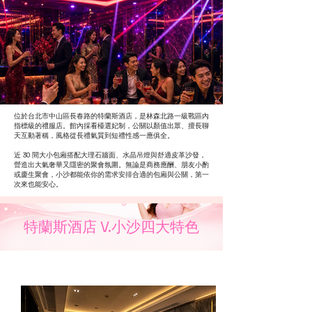
位於台北市中山區長春路的特蘭斯酒店，是林森北路一級戰區內
指標級的禮服店。館內採看檯選妃制，公關以顏值出眾、擅長聊
天互動著稱，風格從長禮氣質到短禮性感一應俱全。
近 30 間大小包廂搭配大理石牆面、水晶吊燈與舒適皮革沙發，
營造出大氣奢華又隱密的聚會氛圍。無論是商務應酬、朋友小酌
或慶生聚會，小沙都能依你的需求安排合適的包廂與公關，第一
次來也能安心。
特蘭斯酒店 V.小沙四大特色