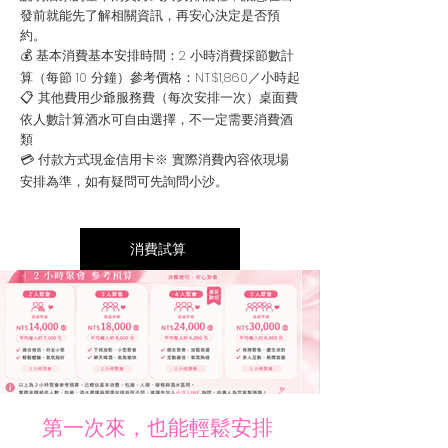
發前就能先了解相關資訊，再安心決定是否預
約。
💰 基本消費基本安排時間：2 小時消費採節數計
算（每節 10 分鐘）參考價格：NT$1,860／小時起
📋 其他費用少爺服務費（每次安排一次）桌面費
依人數計算酒水可自由選擇，不一定需要消費酒
類
💳 付款方式現金信用卡※ 實際消費內容依現場
安排為準，如有疑問可先詢問小沙。
消費試算
第一次來，也能輕鬆安排