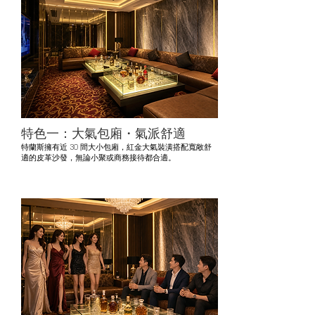
特色一：大氣包廂・氣派舒適
特蘭斯擁有近 30 間大小包廂，紅金大氣裝潢搭配寬敞舒
適的皮革沙發，無論小聚或商務接待都合適。