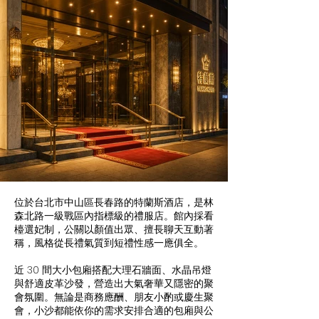
位於台北市中山區長春路的特蘭斯酒店，是林
森北路一級戰區內指標級的禮服店。館內採看
檯選妃制，公關以顏值出眾、擅長聊天互動著
稱，風格從長禮氣質到短禮性感一應俱全。
近 30 間大小包廂搭配大理石牆面、水晶吊燈
與舒適皮革沙發，營造出大氣奢華又隱密的聚
會氛圍。無論是商務應酬、朋友小酌或慶生聚
會，小沙都能依你的需求安排合適的包廂與公