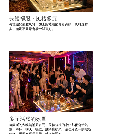
長短禮服・風格多元
長禮服的優雅氣質，加上短禮服的青春亮眼，風格選擇
多，滿足不同聚會場合與喜好。
多元活潑的氛圍
特蘭斯的夜晚熱鬧又多元，長禮短禮的小姐都很會帶氣
氛，舉杯、聊天、唱歌、熱舞樣樣來，讓包廂從一開場就
熱絡，跟朋友玩得盡興、越夜越開心。