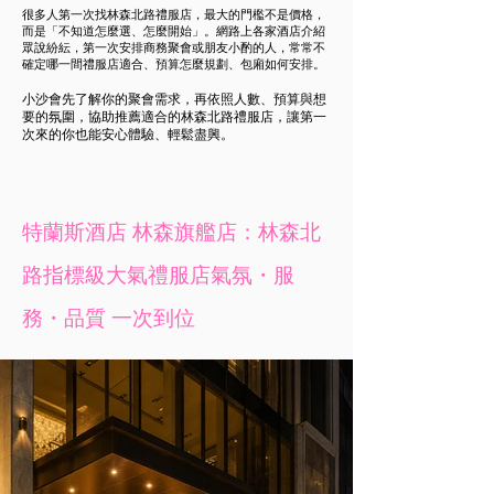
很多人第一次找林森北路禮服店，最大的門檻不是價格，
而是「不知道怎麼選、怎麼開始」。網路上各家酒店介紹
眾說紛紜，第一次安排商務聚會或朋友小酌的人，常常不
確定哪一間禮服店適合、預算怎麼規劃、包廂如何安排。
小沙會先了解你的聚會需求，再依照人數、預算與想
要的氛圍，協助推薦適合的林森北路禮服店，讓第一
次來的你也能安心體驗、輕鬆盡興。
特蘭斯酒店 林森旗艦店：林森北
路指標級大氣禮服店
​氣氛・服
務・品質 一次到位