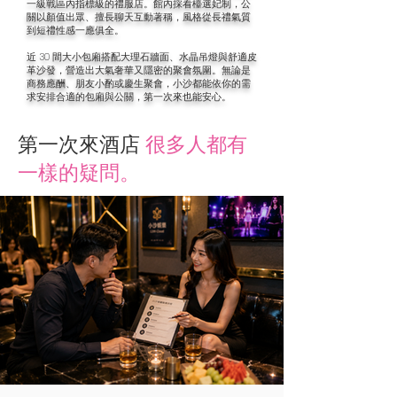
一級戰區內指標級的禮服店。館內採看檯選妃制，公
關以顏值出眾、擅長聊天互動著稱，風格從長禮氣質
到短禮性感一應俱全。
近 30 間大小包廂搭配大理石牆面、水晶吊燈與舒適皮
革沙發，營造出大氣奢華又隱密的聚會氛圍。無論是
商務應酬、朋友小酌或慶生聚會，小沙都能依你的需
求安排合適的包廂與公關，第一次來也能安心。
第一次來酒店
很多人都有
一樣的疑問。