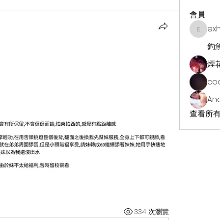
會員
ex
exhekin
釣
煙
co
An
查看所有
334 次瀏覽