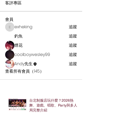
客評專區
會員
exheking
追蹤
exheking
釣魚
追蹤
煙花
追蹤
coolboywesley99
追蹤
Andy先生
追蹤
查看所有會員（145）
台北制服店玩什麼？2026熱
舞、遊戲、唱歌、Party與多人
局完整介紹