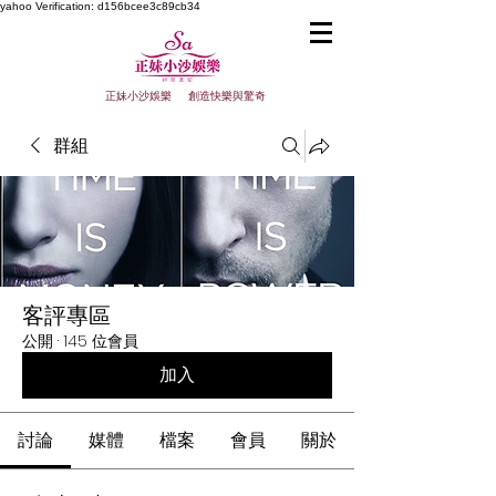
yahoo
Verification: d156bcee3c89cb34
正妹小沙娛樂 創造快樂與驚奇
群組
客評專區
公開
·
145 位會員
加入
討論
媒體
檔案
會員
關於