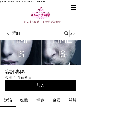
yahoo
Verification: d156bcee3c89cb34
正妹小沙娛樂 創造快樂與驚奇
群組
客評專區
公開
·
145 位會員
加入
討論
媒體
檔案
會員
關於