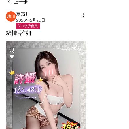
上一步
夏晴川
2026年2月25日
Vip小沙會員
錦情-許妍