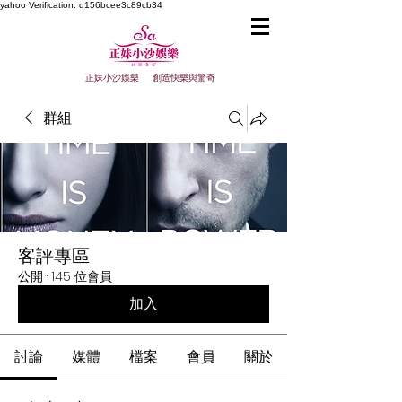
yahoo
Verification: d156bcee3c89cb34
正妹小沙娛樂 創造快樂與驚奇
群組
客評專區
公開
·
145 位會員
加入
討論
媒體
檔案
會員
關於