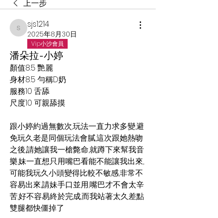
上一步
sjs1214
sjs1214
2025年8月30日
Vip小沙會員
潘朵拉-小婷
顏值8.5 艷麗
身材8.5 勻稱D奶
服務10 舌舔
尺度10 可親舔摸
跟小婷約過無數次,玩法一直力求多變,避
免玩久老是同個玩法會膩,這次跟她熱吻
之後,請她讓我一槍斃命,就蹲下來幫我音
樂,妹一直想只用嘴巴看能不能讓我出來,
可能我玩久小頭變得比較不敏感,非常不
容易出來,請妹手口並用,嘴巴才不會太辛
苦,好不容易終於完成,而我站著太久差點
雙腿都快僵掉了