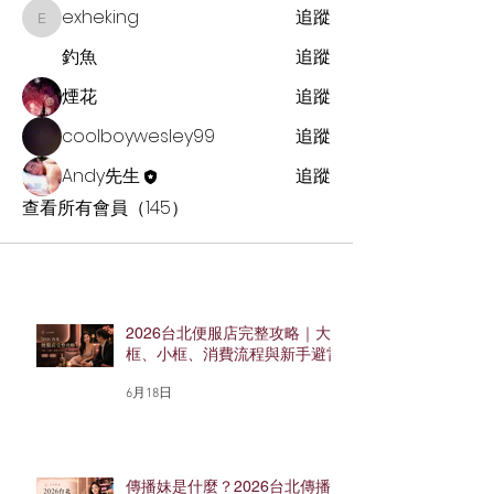
exheking
追蹤
exheking
釣魚
追蹤
煙花
追蹤
coolboywesley99
追蹤
Andy先生
追蹤
查看所有會員（145）
2026台北便服店完整攻略｜大
框、小框、消費流程與新手避雷
6月18日
傳播妹是什麼？2026台北傳播