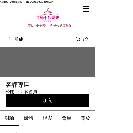
yahoo
Verification: d156bcee3c89cb34
正妹小沙娛樂 創造快樂與驚奇
群組
客評專區
公開
·
145 位會員
加入
討論
媒體
檔案
會員
關於