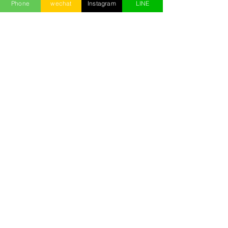
Phone
wechat
Instagram
LINE
（2026最新）
4月2日
第一次「酒店上班」就上手？求
職前五大生存指南必收！
1月16日
酒店消費怎麼算？一個人多少
錢？四大重點了解酒店消費！
2025年8月13日
酒店經紀選擇、面試的5大重
點！別踏錯酒店打工/上班的第