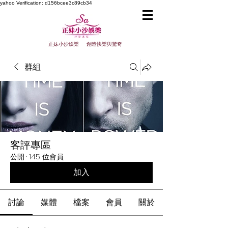
yahoo
Verification: d156bcee3c89cb34
正妹小沙娛樂 創造快樂與驚奇
群組
客評專區
公開
·
145 位會員
加入
討論
媒體
檔案
會員
關於