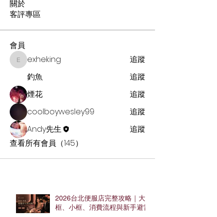
關於
客評專區
會員
exheking
追蹤
exheking
釣魚
追蹤
煙花
追蹤
coolboywesley99
追蹤
Andy先生
追蹤
查看所有會員（145）
2026台北便服店完整攻略｜大
框、小框、消費流程與新手避雷