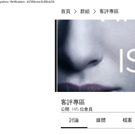
yahoo
Verification: d156bcee3c89cb34
首頁
群組
客評專區
客評專區
公開
·
145 位會員
討論
媒體
檔案