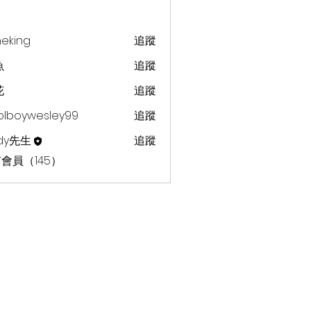
heking
追蹤
g
魚
追蹤
花
追蹤
olboywesley99
追蹤
dy先生
追蹤
會員（145）