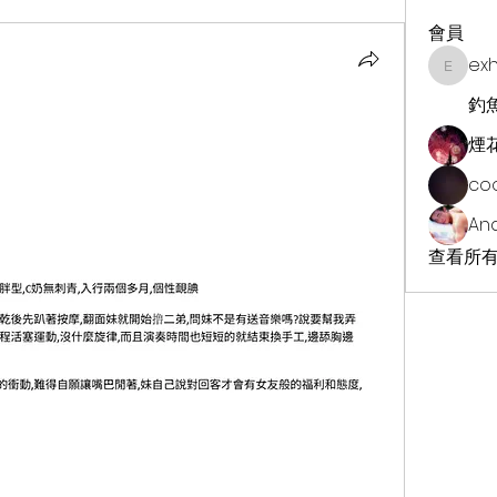
會員
ex
exhekin
釣
煙
co
An
查看所有