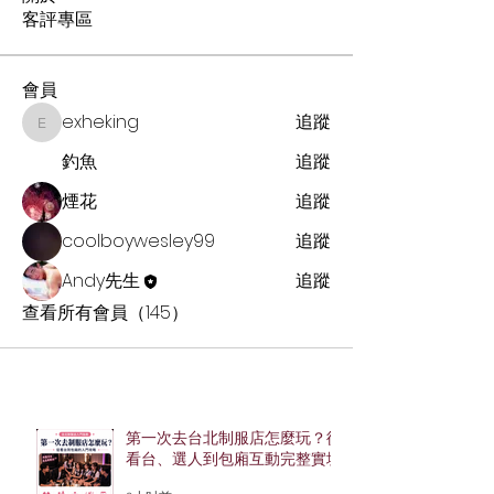
客評專區
會員
exheking
追蹤
exheking
釣魚
追蹤
煙花
追蹤
coolboywesley99
追蹤
Andy先生
追蹤
查看所有會員（145）
第一次去台北制服店怎麼玩？從
看台、選人到包廂互動完整實境