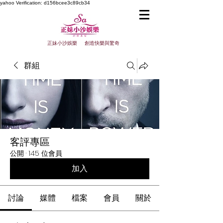
yahoo
Verification: d156bcee3c89cb34
正妹小沙娛樂 創造快樂與驚奇
群組
客評專區
公開
·
145 位會員
加入
討論
媒體
檔案
會員
關於