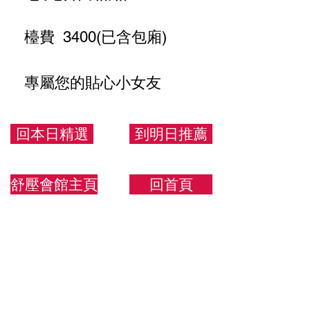
檯費 3400(已含包廂)
專屬您的貼心小女友
163/45/C
回本日精選
到明日推薦
舒壓會館主頁
回首頁