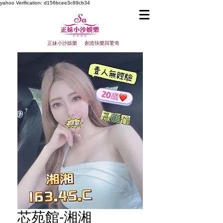
yahoo
Verification: d156bcee3c89cb34
正妹小沙娛樂 創造快樂與驚奇
芯苑館-湘湘