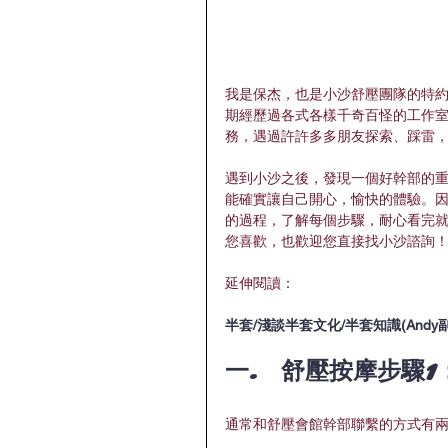
我是保杰，也是小沙舒壓團隊的特
期經歷過各式各樣千奇百怪的工作
務，遇過許許多多朋友探索、踩雷
遇到小沙之後，發現一個好幹部的
能確實讓自己開心，愉快的體驗。因
的過程，了解每個步驟，耐心看完
您喜歡，也歡迎您直接找小沙諮詢
延伸閱讀：
半套/淺談半套文化/半套知識(Andy
一.  舒壓按摩步驟
通常和舒壓會館幹部聯繫的方式有兩種：