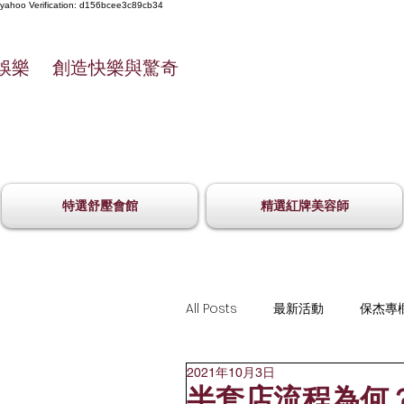
yahoo
Verification: d156bcee3c89cb34
娛樂 創造快樂與驚奇
特選舒壓會館
精選紅牌美容師
All Posts
最新活動
保杰專
2021年10月3日
舒壓會館
酒店相關
半套店流程為何