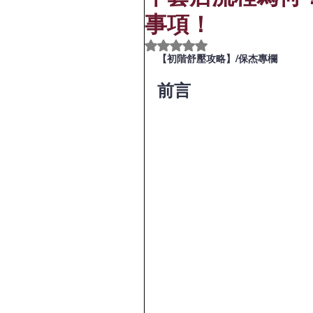
事項！
評等為 NaN（最高為 5 顆星）
【初階舒壓攻略】/保杰專欄
前言