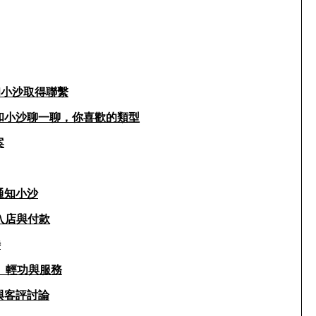
和小沙取得聯繫
和小沙聊一聊，你喜歡的類型
案
通知小沙
入店與付款
待
、輕功與服務
與客評討論