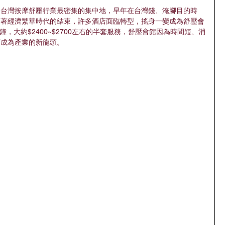
全台灣按摩舒壓行業最密集的集中地，早年在台灣錢、淹腳目的時
隨著經濟繁華時代的結束，許多酒店面臨轉型，搖身一變成為舒壓會
鐘，大約$2400~$2700左右的半套服務，舒壓會館因為時間短、消
而成為產業的新龍頭。