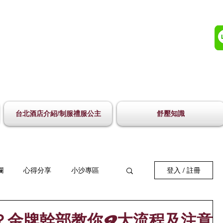
台北酒店介紹/制服禮服公主
舒壓知識
欄
心得分享
小沙專區
登入 / 註冊
捷克論壇
定點外送
？金牌幹部教你9大流程及注意