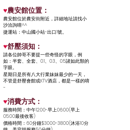
♥
農安館位置：
農安館位於農安街附近，詳細地址請找
小
沙
洽詢唷^^
捷運站：中山國小站-出口1號。
♥
舒壓須知：
請各位帥哥不要提一些奇怪的字眼，例
如：半套、全套、0.1、0.3、0.5諸如此類的
字眼。
星期日是所有八大行業妹妹最少的一天，
不管是舒壓會館或KTV酒店，都是一樣的唷
~
♥
消費方式：
服務時間：中午12:00-早上06:00(早上
05:00最後收客)
價格時間：60分鐘$3000-3800(沐浴10分
鐘，美容師服務50分鐘)