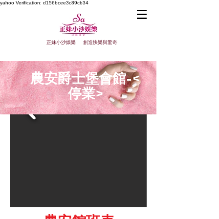
yahoo
Verification: d156bcee3c89cb34
正妹小沙娛樂 創造快樂與驚奇
農安爵士堡會館-<
停業>