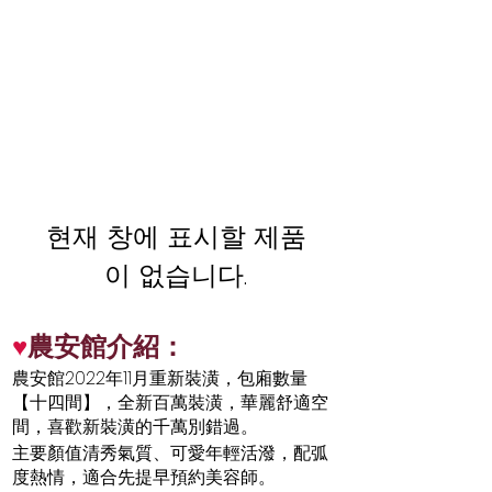
현재 창에 표시할 제품
이 없습니다.
♥
農安館介紹：
農安館2022年11月重新裝潢，包廂數量
【十四間】，全新百萬裝潢，華麗舒適​空
間，喜歡新裝潢的千萬別錯過。
主要顏值清秀氣質、可愛年輕活潑，配弧
度熱情，適合先提早預約美容師。