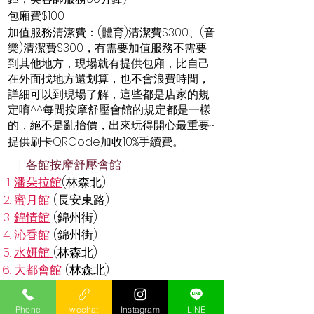
包廂費$100
加值服務清潔費：(體育)清潔費$300、(音
樂)清潔費$300，有需要加值服務不需要
到其他地方，現場就有提供包廂，比自己
在外面找地方還划算，也不會浪費時間，
詳細可以到現場了解，這些都是店家的規
定唷^^每間按摩舒壓會館的規定都是一樣
的，絕不是亂抬價，出來玩得開心最重要~
提供刷卡QRCode加收10%手續費。
｜各館按摩舒壓會館
潘朵拉館
(林森北)
蜜月館
(長安東路)
錦情館
(錦州街)
沁香館
(錦州街)
水妍館
(林森北)
大都會館
(林森北)
芯苑館
(林森北)
雙城館
(中山北路
)
Phone
wechat
Instagram
LINE