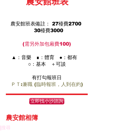
​農安館班表
農安館班表備註： 27檯費2700
30檯費3000
(需另外加包廂費100)
▲：音樂 ∎：體育 ●：都有
○：基本 ＋可談
有打勾報班日
ＰＴ:兼職 (臨時報班，人到在約)
立即找小沙諮詢
農安館相簿
​|
搜尋