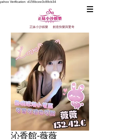
yahoo
Verification: d156bcee3c89cb34
正妹小沙娛樂 創造快樂與驚奇
沁香館-薇薇