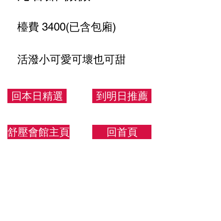
檯費 3400(已含包廂)
活潑小可愛可壞也可甜
152/42/C
回本日精選
到明日推薦
舒壓會館主頁
回首頁