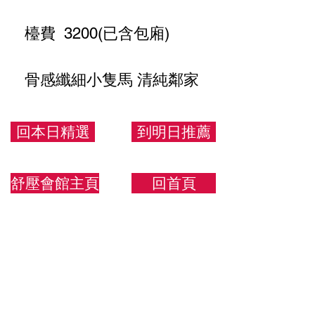
檯費 3200(已含包廂)
骨感纖細小隻馬 清純鄰家
157/40/B
回本日精選
到明日推薦
舒壓會館主頁
回首頁