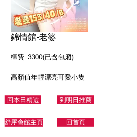
錦情館-老婆
檯費 3300(已含包廂)
高顏值年輕漂亮可愛小隻
馬
回本日精選
到明日推薦
153/40/B
舒壓會館主頁
回首頁