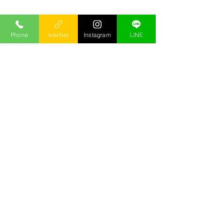
Phone
wechat
Instagram
LINE
這裡的介紹都是小沙自己累積出的介
紹，絕對實在!!部分來不及上線的，需
要更多按摩資訊，可以
按這裡
直接和
小沙諮詢!
この言語で公開さ
れた記事はまだあ