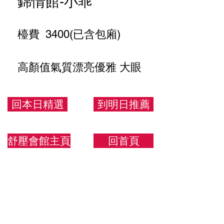
錦情館-小乖
檯費 3400(已含包廂)
高顏值氣質漂亮優雅 大眼
水汪汪
回本日精選
到明日推薦
163/45/C
舒壓會館主頁
回首頁