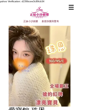
yahoo
Verification: d156bcee3c89cb34
正妹小沙娛樂 創造快樂與驚奇