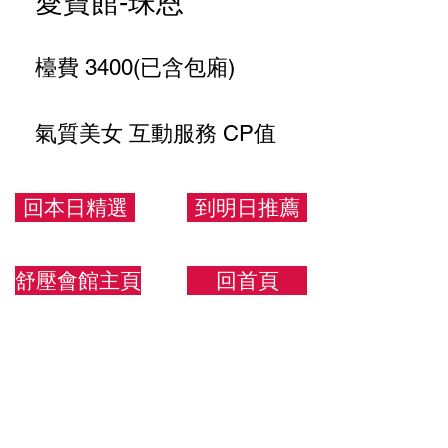
愛寶館-珠恩
檯費 3400(已含包廂)
氣質美女 互動服務 CP值
高
回本日精選
到明日推薦
160/45/C
舒壓會館主頁
回首頁