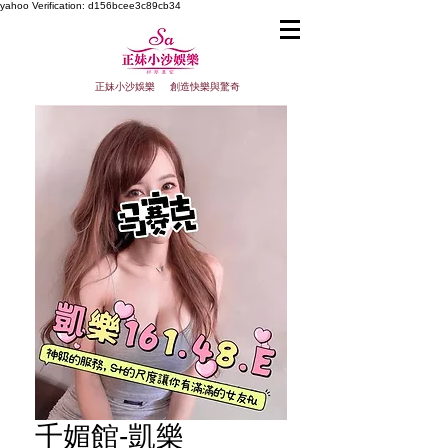
yahoo
Verification: d156bcee3c89cb34
正妹小沙娛樂 創造快樂與驚奇
千媚館-凱樂