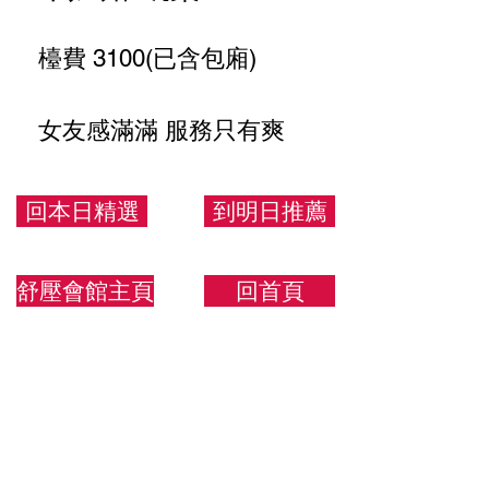
檯費 3100(已含包廂)
女友感滿滿 服務只有爽
配合度極高
回本日精選
到明日推薦
161/48/E
舒壓會館主頁
回首頁