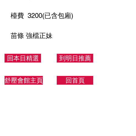
檯費 3200(已含包廂)
苗條 強檔正妹
165/47/C
回本日精選
到明日推薦
舒壓會館主頁
回首頁