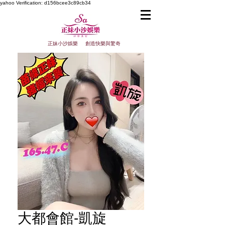
yahoo
Verification: d156bcee3c89cb34
正妹小沙娛樂 創造快樂與驚奇
大都會館-凱旋