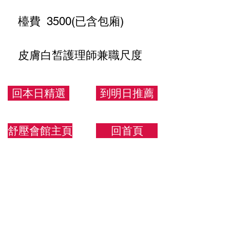
檯費 3500(已含包廂)
皮膚白皙護理師兼職尺度
配合全開
回本日精選
到明日推薦
預約送音樂
舒壓會館主頁
回首頁
165/50/E