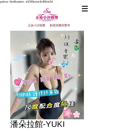
yahoo
Verification: d156bcee3c89cb34
正妹小沙娛樂 創造快樂與驚奇
潘朵拉館-YUKI