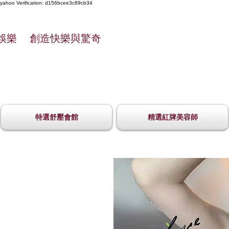
yahoo
Verification: d156bcee3c89cb34
娛樂 創造快樂與驚奇
特選舒壓會館
精選紅牌美容師