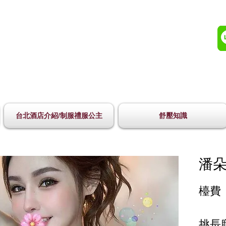
台北酒店介紹/制服禮服公主
舒壓知識
潘朵
檯費 
挑長