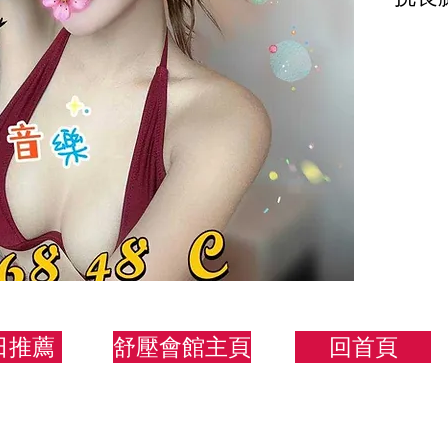
力的
168/
日推薦
舒壓會館主頁
回首頁