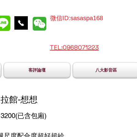
微信ID:sasaspa168
TEL:096
8071223
客評論壇
八大影音區
拉館-想想
3200(已含包廂)
腿尺度配合度超好超給