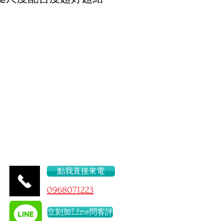
服務
48/E
點我直接來電
096
8071223
立刻加Line問客評