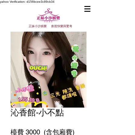
yahoo
Verification: d156bcee3c89cb34
正妹小沙娛樂 創造快樂與驚奇
沁香館-小不點
檯費 3000 (含包廂費)