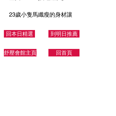
23歲小隻馬纖瘦的身材讓
你心頭小鹿亂撞
回本日精選
到明日推薦
預約送 音樂 陪洗
舒壓會館主頁
回首頁
155.39.B