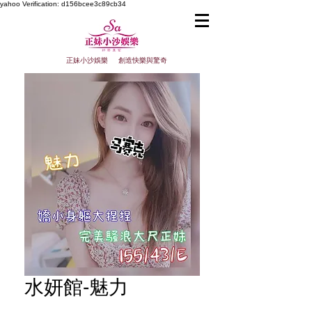
yahoo
Verification: d156bcee3c89cb34
正妹小沙娛樂 創造快樂與驚奇
水妍館-魅力