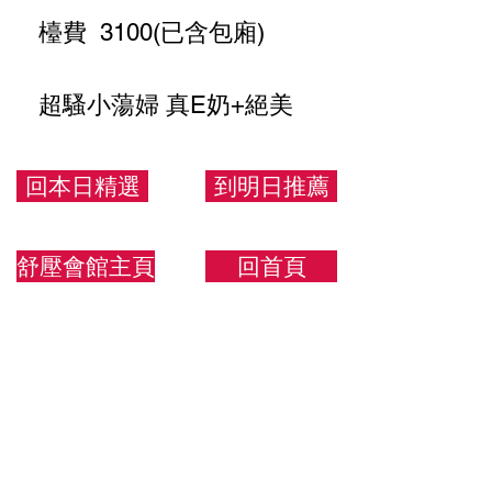
檯費 3100(已含包廂)
超騷小蕩婦 真E奶+絕美
翹臀
回本日精選
到明日推薦
155/43/E
舒壓會館主頁
回首頁