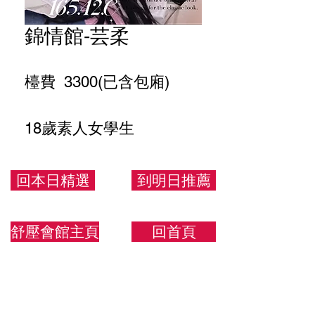
錦情館-芸柔
檯費 3300(已含包廂)
18歲素人女學生
165/42/C
回本日精選
到明日推薦
舒壓會館主頁
回首頁