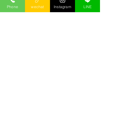
Phone
wechat
Instagram
LINE
這裡的介紹都是小沙自己累積出的介
紹，絕對實在!!部分來不及上線的，需
要更多按摩資訊，可以
按這裡
直接和
小沙諮詢!
この言語で公開さ
れた記事はまだあ
りません
記事が公開されると、ここに