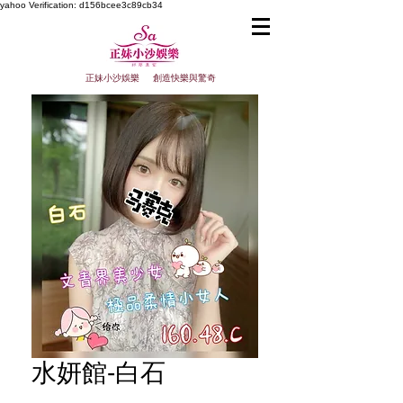
yahoo
Verification: d156bcee3c89cb34
正妹小沙娛樂 創造快樂與驚奇
水妍館-白石