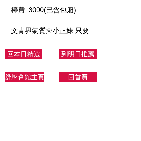
檯費 3000(已含包廂)
文青界氣質掛小正妹 只要
約過保證愛上
回本日精選
到明日推薦
160/48/C
舒壓會館主頁
回首頁