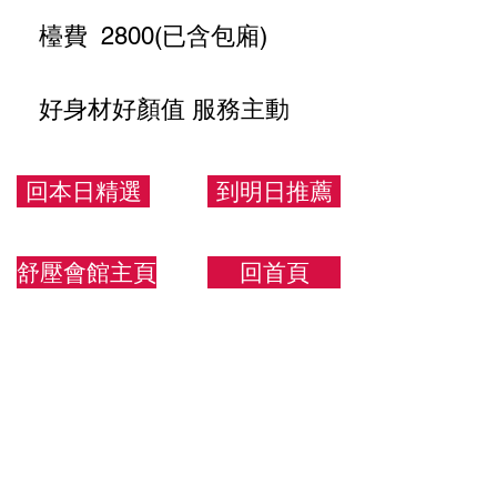
檯費 2800(已含包廂)
好身材好顏值 服務主動
160/43/D
回本日精選
到明日推薦
舒壓會館主頁
回首頁