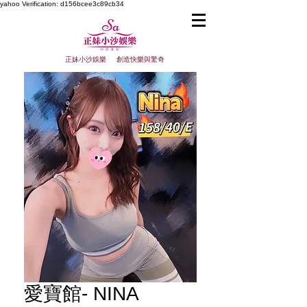
yahoo
Verification: d156bcee3c89cb34
正妹小沙娛樂 創造快樂與驚奇
愛寶館- NINA