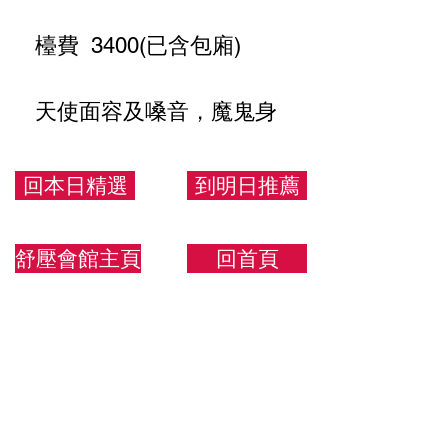
檯費 3400(已含包廂)
天使面容及嗓音，魔鬼身
材 甜美娃娃音小公主
回本日精選
到明日推薦
🈲35歲以下不接
舒壓會館主頁
回首頁
158/40/E