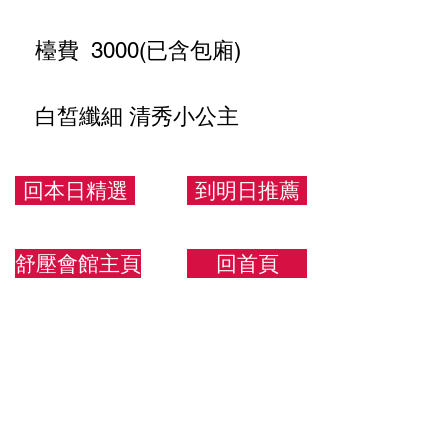
檯費 3000(已含包廂)
白皙纖細 清秀小公主
162/48/B
回本日精選
到明日推薦
舒壓會館主頁
回首頁