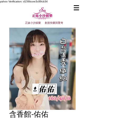
yahoo
Verification: d156bcee3c89cb34
正妹小沙娛樂 創造快樂與驚奇
含香館-佑佑