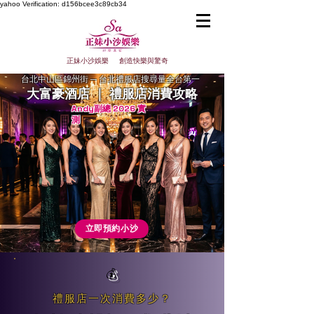
yahoo
Verification: d156bcee3c89cb34
正妹小沙娛樂 創造快樂與驚奇
台北中山區錦州街 ─ 台北禮服店搜尋量全台第一
大富豪酒店 ｜ 禮服店消費攻略
Andy副總 2026 實
測
立即預約小沙
💰
禮服店一次消費多少？