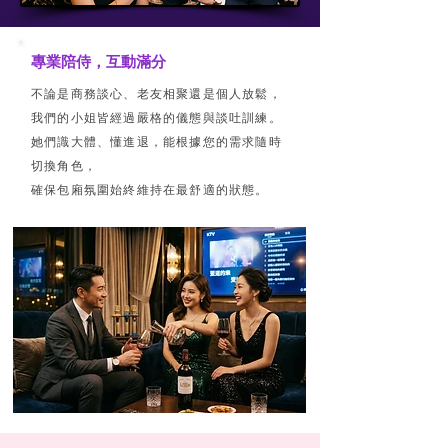
專業陪侍，互動滿分
不論是商務談心、老友相聚還是個人放鬆，
我們的小姐皆經過嚴格的儀態與談吐訓練。
她們識大體、懂進退，能根據您的需求隨時
切換角色，
確保包廂氛圍始終維持在最舒適的狀態。