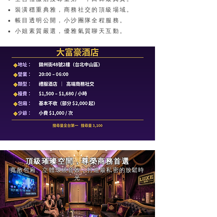
裝潢穩重典雅，商務社交的頂級場域。
帳目透明公開，小沙團隊全程服務。
小姐素質嚴選，優雅氣質聊天互動。
頂級璀璨空間，尊榮商務首選
寬敞包廂、立體環繞音效，打造最私密的放鬆時
光