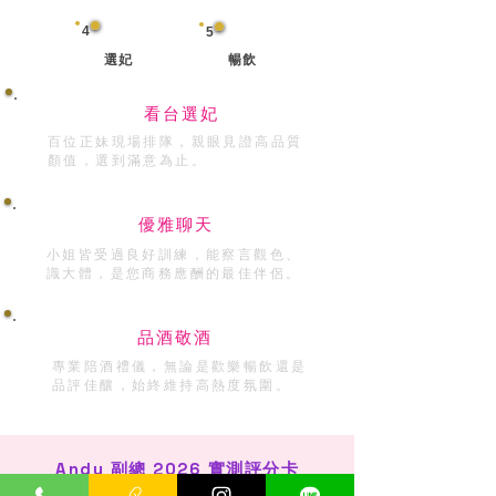
4
5
選妃
暢飲
看台選妃
百位正妹現場排隊，親眼見證高品質
顏值，選到滿意為止。
優雅聊天
​小姐皆受過良好訓練，能察言觀色、
識大體，是您商務應酬的最佳伴侶。
品酒敬酒
專業陪酒禮儀，無論是歡樂暢飲還是
品評佳釀，始終維持高熱度氛圍。
Andy 副總 2026 實測評分卡