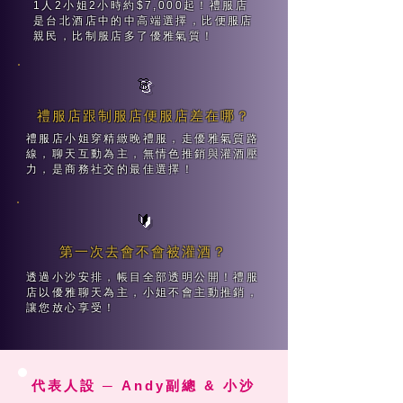
1人2小姐2小時約$7,000起！禮服店
是台北酒店中的中高端選擇，比便服店
親民，比制服店多了優雅氣質！
👗
禮服店跟制服店便服店差在哪？
禮服店小姐穿精緻晚禮服，走優雅氣質路
線，聊天互動為主，無情色推銷與灌酒壓
力，是商務社交的最佳選擇！
🔰
第一次去會不會被灌酒？
透過小沙安排，帳目全部透明公開！禮服
店以優雅聊天為主，小姐不會主動推銷，
讓您放心享受！
代表人設 ─ Andy副總 & 小沙