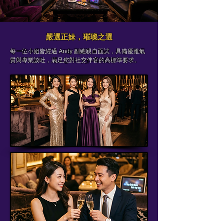
嚴選正妹，璀璨之選
每一位小姐皆經過 Andy 副總親自面試，具備優雅氣
質與專業談吐，滿足您對社交伴客的高標準要求。