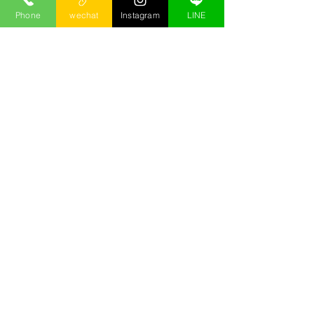
深耕娛樂產業多年，Andy 副總親自帶領團隊實
Phone
wechat
Instagram
LINE
地走訪。
我們不只看裝潢，更在意服務細節與客戶隱私。
這份評分卡是我們對您的品質承諾。
FAQ 常見問題
Q1：大富豪酒店一次消費大概多少？
1位貴賓點2位禮服小姐、2小時基本消費約