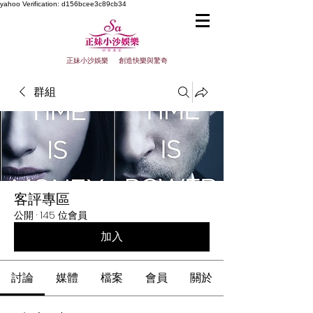
yahoo
Verification: d156bcee3c89cb34
正妹小沙娛樂 創造快樂與驚奇
群組
客評專區
公開
·
145 位會員
加入
討論
媒體
檔案
會員
關於