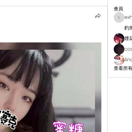
會員
ex
exhekin
釣
煙
co
An
查看所有