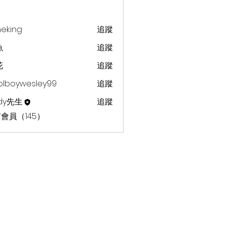
heking
追蹤
g
魚
追蹤
花
追蹤
olboywesley99
追蹤
dy先生
追蹤
會員（145）