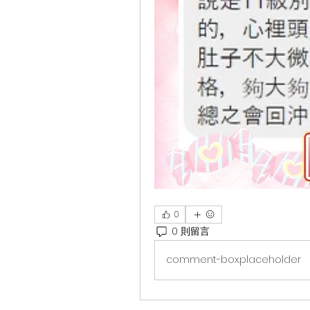
0
0 則留言
comment-box.placeholder