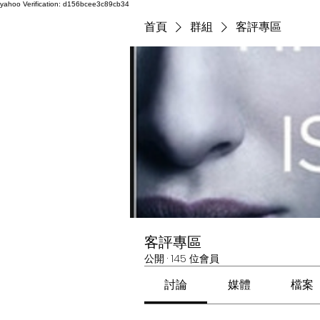
yahoo
Verification: d156bcee3c89cb34
首頁
群組
客評專區
客評專區
公開
·
145 位會員
討論
媒體
檔案