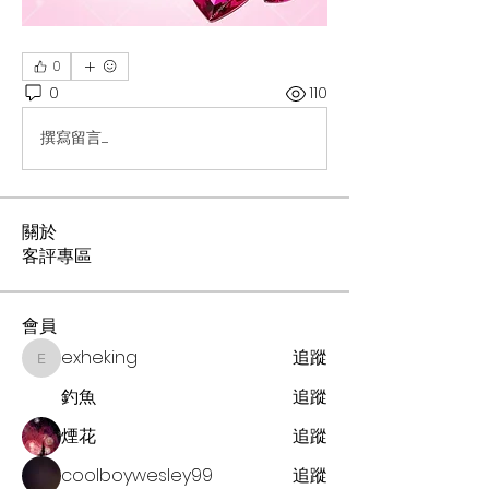
0
0
110
撰寫留言......
關於
客評專區
會員
exheking
追蹤
exheking
釣魚
追蹤
煙花
追蹤
coolboywesley99
追蹤