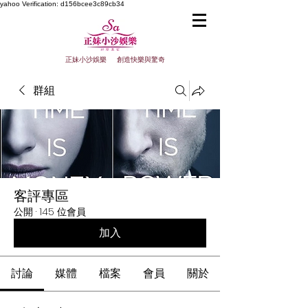
yahoo
Verification: d156bcee3c89cb34
正妹小沙娛樂 創造快樂與驚奇
群組
客評專區
公開
·
145 位會員
加入
討論
媒體
檔案
會員
關於