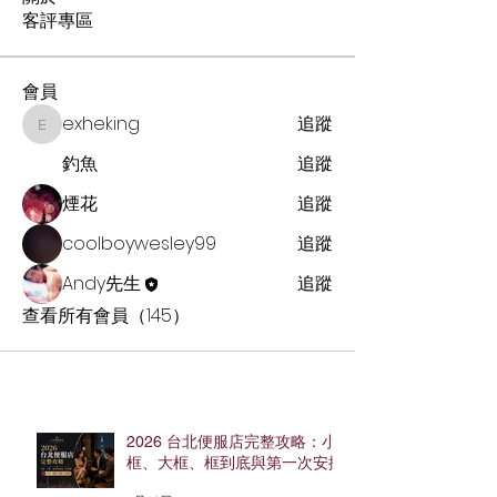
客評專區
會員
exheking
追蹤
exheking
釣魚
追蹤
煙花
追蹤
coolboywesley99
追蹤
Andy先生
追蹤
查看所有會員（145）
2026 台北便服店完整攻略：小
框、大框、框到底與第一次安排