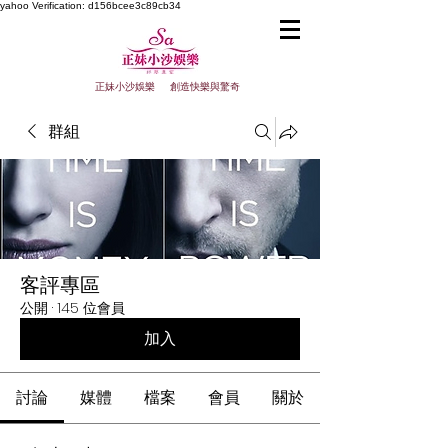
yahoo
Verification: d156bcee3c89cb34
正妹小沙娛樂 創造快樂與驚奇
群組
客評專區
公開
·
145 位會員
加入
討論
媒體
檔案
會員
關於