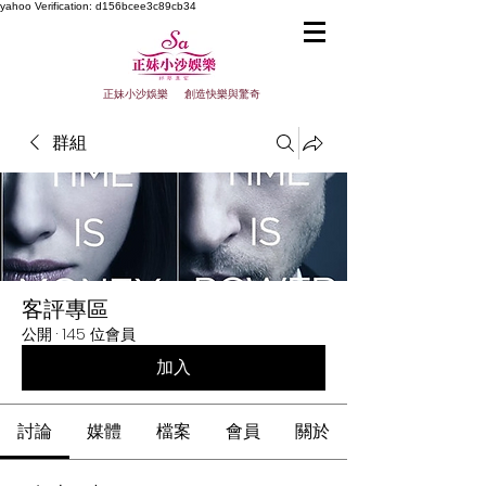
yahoo
Verification: d156bcee3c89cb34
正妹小沙娛樂 創造快樂與驚奇
群組
客評專區
公開
·
145 位會員
加入
討論
媒體
檔案
會員
關於