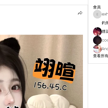
會員
ex
exhekin
釣
煙
co
An
查看所有