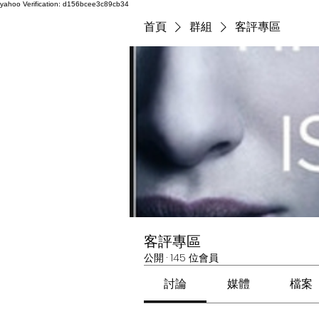
yahoo
Verification: d156bcee3c89cb34
首頁
群組
客評專區
客評專區
公開
·
145 位會員
討論
媒體
檔案