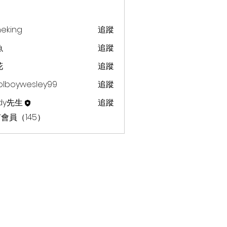
heking
追蹤
g
魚
追蹤
花
追蹤
olboywesley99
追蹤
dy先生
追蹤
會員（145）