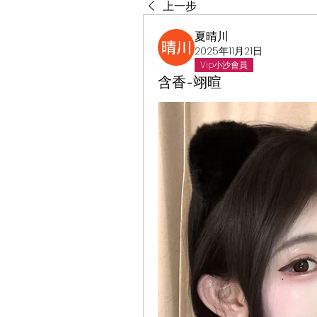
上一步
夏晴川
2025年11月21日
Vip小沙會員
含香-翊暄