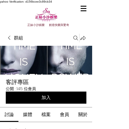
yahoo
Verification: d156bcee3c89cb34
正妹小沙娛樂 創造快樂與驚奇
群組
客評專區
公開
·
145 位會員
加入
討論
媒體
檔案
會員
關於