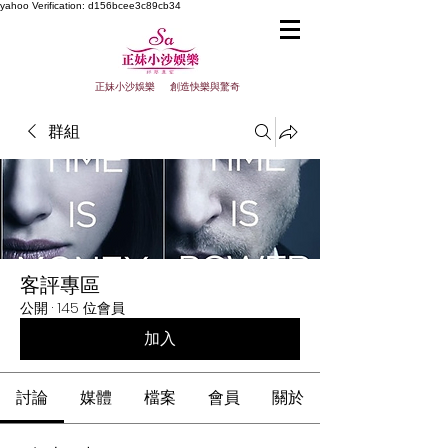
yahoo
Verification: d156bcee3c89cb34
正妹小沙娛樂 創造快樂與驚奇
群組
客評專區
公開
·
145 位會員
加入
討論
媒體
檔案
會員
關於