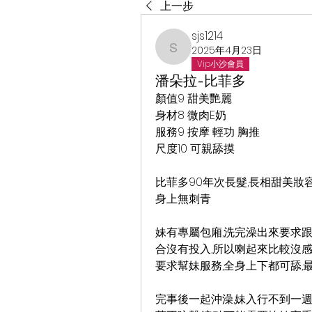
上一步
sjs1214
2025年4月23日
sjs1214
Vip小沙會員
潘朵拉-比菲多
顏值9 甜美艷麗
身材8 微肉E奶
服務9 按摩 輕功 胸推
尺度10 可親舔摸
比菲多90年次長髮,長相甜美妝容
身上無刺青
妹有專屬包廂,洗完澡出來要求跟
合沒有投入,所以喇起來比較沒感
要求幫妹服務,全身上下都可舔,
完事後一起沖澡,妹入行不到一週,