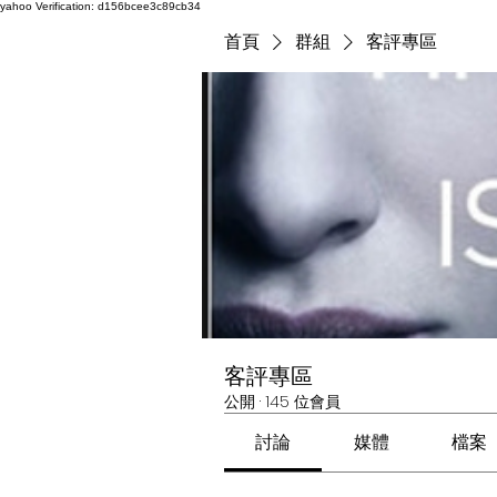
yahoo
Verification: d156bcee3c89cb34
首頁
群組
客評專區
客評專區
公開
·
145 位會員
討論
媒體
檔案