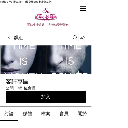
yahoo
Verification: d156bcee3c89cb34
正妹小沙娛樂 創造快樂與驚奇
群組
客評專區
公開
·
145 位會員
加入
討論
媒體
檔案
會員
關於