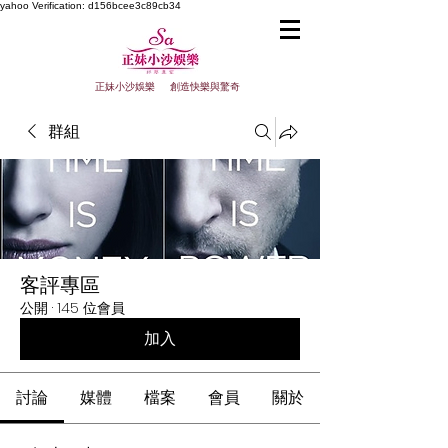
yahoo
Verification: d156bcee3c89cb34
正妹小沙娛樂 創造快樂與驚奇
群組
客評專區
公開
·
145 位會員
加入
討論
媒體
檔案
會員
關於