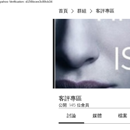
yahoo
Verification: d156bcee3c89cb34
首頁
群組
客評專區
客評專區
公開
·
145 位會員
討論
媒體
檔案