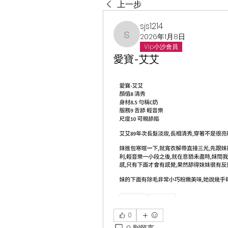
上一步
sjs1214
2026年1月8日
sjs1214
Vip小沙會員
愛寶-艾艾
0
0 則留言