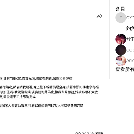
會員
ex
exhekin
釣
煙
co
An
查看所有
228 次瀏覽