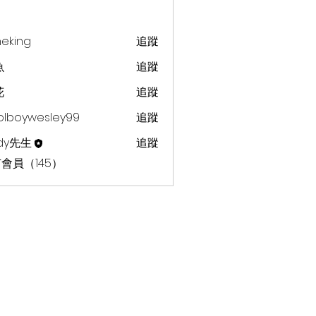
heking
追蹤
g
魚
追蹤
花
追蹤
olboywesley99
追蹤
dy先生
追蹤
會員（145）