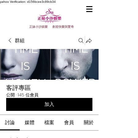
yahoo
Verification: d156bcee3c89cb34
正妹小沙娛樂 創造快樂與驚奇
群組
客評專區
公開
·
145 位會員
加入
討論
媒體
檔案
會員
關於